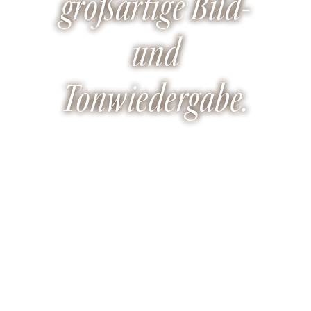
großartige Bild-
und
Tonwiedergabe.