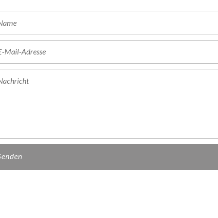
Name
E-Mail-Adresse
Nachricht
enden