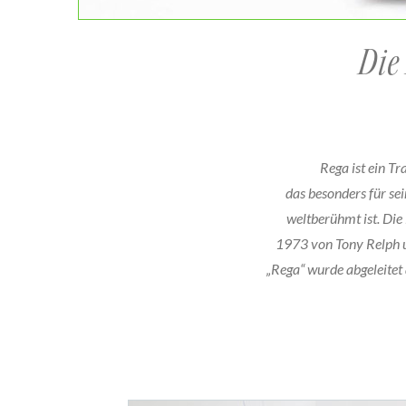
Die
Rega ist ein T
das besonders für sei
weltberühmt ist. Die
1973 von Tony Relph 
„Rega“ wurde abgeleite