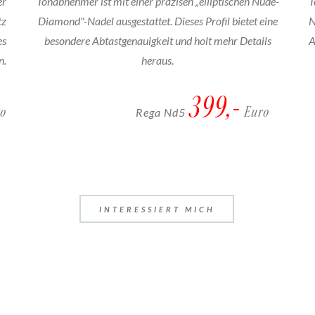
er
Tonabnehmer ist mit einer präzisen „elliptischen Nude-
T
tz
Diamond"-Nadel ausgestattet. Dieses Profil bietet eine
N
es
besondere Abtastgenauigkeit und holt mehr Details
A
n.
heraus.
399,-
ro
Euro
Rega Nd5
INTERESSIERT MICH