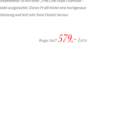
onabnehmer ist mit einer „Fine Line Nude Diamond"-
adel ausgestattet. Dieses Profil bietet eine hochgenaue
btastung und holt sehr feine Details heraus.
579,-
Euro
Rega Nd7