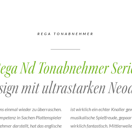
REGA TONABNEHMER
ega Nd Tonabnehmer Seri
esign mit ultrastarken N
uns einmal wieder zu überraschen.
ist wirklich ein echter Knaller g
mpetenz in Sachen Plattenspieler
musikalische Spielfreude, gepaart
hmer darstellt, hat das englische
wirklich fantastisch. Mittlerwei