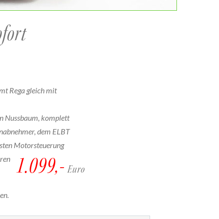
fort
mt Rega gleich mit
in Nussbaum, komplett
onabnehmer, dem ELBT
sten Motorsteuerung
ren
1.099,-
Euro
en.