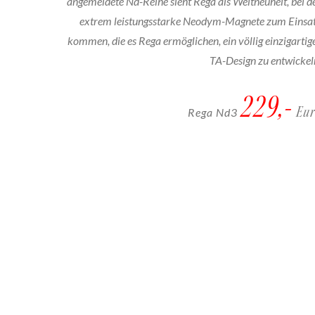
angemeldete Nd-Reihe sieht Rega als Weltneuheit, bei d
extrem leistungsstarke Neodym-Magnete zum Einsa
kommen, die es Rega ermöglichen, ein völlig einzigartig
TA-Design zu entwickel
229,-
Eu
Rega Nd3